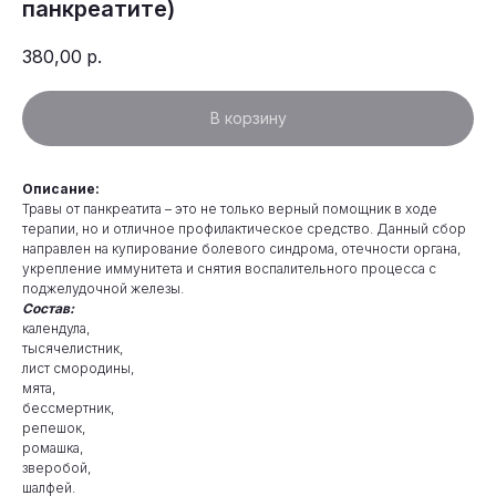
панкреатите)
380,00
р.
В корзину
Описание:
Травы от панкреатита – это не только верный помощник в ходе
терапии, но и отличное профилактическое средство. Данный сбор
направлен на купирование болевого синдрома, отечности органа,
укрепление иммунитета и снятия воспалительного процесса с
поджелудочной железы.
Состав:
календула,
тысячелистник,
лист смородины,
мята,
бессмертник,
репешок,
ромашка,
зверобой,
шалфей.