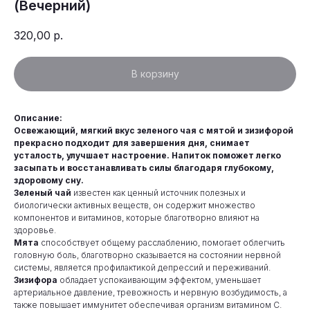
(Вечерний)
320,00
р.
В корзину
Описание:
Освежающий, мягкий вкус зеленого чая с мятой и зизифорой
прекрасно подходит для завершения дня, снимает
усталость, улучшает настроение. Напиток поможет легко
засыпать и восстанавливать силы благодаря глубокому,
здоровому сну.
Зеленый чай
известен как ценный источник полезных и
биологически активных веществ, он содержит множество
компонентов и витаминов, которые благотворно влияют на
здоровье.
Мята
способствует общему расслаблению, помогает облегчить
головную боль, благотворно сказывается на состоянии нервной
системы, является профилактикой депрессий и переживаний.
Зизифора
обладает успокаивающим эффектом, уменьшает
артериальное давление, тревожность и нервную возбудимость, а
также повышает иммунитет обеспечивая организм витамином С.