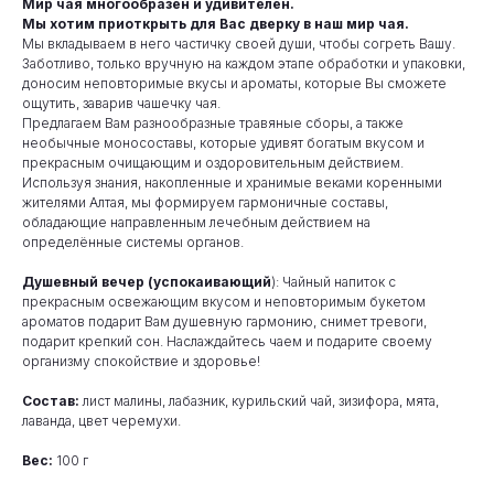
Мир чая многообразен и удивителен.
Мы хотим приоткрыть для Вас дверку в наш мир чая.
Мы вкладываем в него частичку своей души, чтобы согреть Вашу.
Заботливо, только вручную на каждом этапе обработки и упаковки,
доносим неповторимые вкусы и ароматы, которые Вы сможете
ощутить, заварив чашечку чая.
Предлагаем Вам разнообразные травяные сборы, а также
необычные моносоставы, которые удивят богатым вкусом и
прекрасным очищающим и оздоровительным действием.
Используя знания, накопленные и хранимые веками коренными
жителями Алтая, мы формируем гармоничные составы,
обладающие направленным лечебным действием на
определённые системы органов.
Душевный вечер (успокаивающий
): Чайный напиток с
прекрасным освежающим вкусом и неповторимым букетом
ароматов подарит Вам душевную гармонию, снимет тревоги,
подарит крепкий сон. Наслаждайтесь чаем и подарите своему
организму спокойствие и здоровье!
Состав:
лист малины, лабазник, курильский чай, зизифора, мята,
лаванда, цвет черемухи.
Вес:
100 г