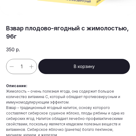
Взвар плодово-ягодный с жимолостью,
96г
350
р.
В корзину
Описание:
Жимолость – очень полезная ягода, она содержит большое
количество витамина С, который обладает противовирусным и
иммуномодулирующим эффектом.
Взвар – традиционный ягодный напиток, основу которого
составляют сибирское сушеное яблоко, плоды рябины и одна из
сибирских ягод. Напиток обладает лечебно-профилактическими
свойствами, поскольку является кладезем полезных веществ и
витаминов. Сибирское яблочко (ранетка) богато пектином,
магнием, калием, и железом.