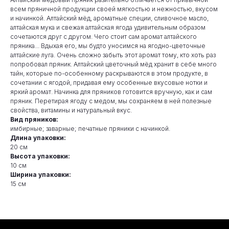
всем пряничной продукции своей мягкостью и нежностью, вкусом
и начинкой. Алтайский мёд, ароматные специи, сливочное масло,
алтайская мука и свежая алтайская ягода удивительным образом
сочетаются друг с другом. Чего стоит сам аромат алтайского
пряника... Вдыхая его, мы будто уносимся на ягодно-цветочные
алтайские луга. Очень сложно забыть этот аромат тому, кто хоть раз
попробовал пряник. Алтайский цветочный мёд хранит в себе много
тайн, которые по-особенному раскрываются в этом продукте, в
сочетании с ягодой, придавая ему особенные вкусовые нотки и
яркий аромат. Начинка для пряников готовится вручную, как и сам
пряник. Перетирая ягоду с медом, мы сохраняем в ней полезные
свойства, витамины и натуральный вкус.
Вид пряников:
имбирные; заварные; печатные пряники с начинкой.
Длина упаковки:
20 см
Высота упаковки:
10 см
Ширина упаковки:
15 см