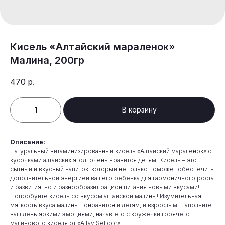
Кисель «Алтайский мараленок»
Малина, 200гр
470
р.
В корзину
Описание:
Натуральный витаминизированный кисель «Алтайский мараленок» с
кусочками алтайских ягод, очень нравится детям. Кисель – это
сытный и вкусный напиток, который не только поможет обеспечить
дополнительной энергией вашего ребенка для гармоничного роста
и развития, но и разнообразит рацион питания новыми вкусами!
Попробуйте кисель со вкусом алтайской малины! Изумительная
мягкость вкуса малины понравится и детям, и взрослым. Наполните
ваш день яркими эмоциями, начав его с кружечки горячего
малинового киселя от «Altay Seligor».