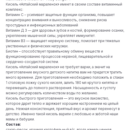
Кисель «Алтайский мараленок» имеет в своем составе витаминный
комплекс:
Витамин С – усиливает защитные функции организма, повышает
концентрацию внимания и выносливость, снижение риска
простудных и инфекционных заболеваний
Витамин Д 3 — для здоровья зубов и костей, формирование осанки,
укрепление мышечной силы, укрепляет иммунитет.
Витамин В3 — защищает нервную систему, помогает при тяжелых
умственных и физических нагрузках.
Биотин – способствует правильному обмену веществ и
функционированию процессов нервной, пищеварительной и
сердечно-сосудистой систем.
Кисель «Алтайский мараленок» не требует варки, а значит на
приготовление вкусного детского напитка вам не придется тратить
много времени. Для приготовления необходимо положить в стакан
1 столовую ложку сухого киселя, залить 180 мл крутого кипятка и
перемешать до полного растворения. Насыщенность и густоту
можно регулировать количеством воды по желанию.
Кисель быстрого приготовления — это вкусное лакомство,
которое дарит тепло и заряжает хорошим настроением на целый
день. Нежная консистенция, приятный вкус и аромат перенесут в
детство. Именно такой кисель варили с любовью и заботой наши
мамы и бабушки.
Состав:
сахар–песок, крахмал картофельный в/с, ягода измельченная