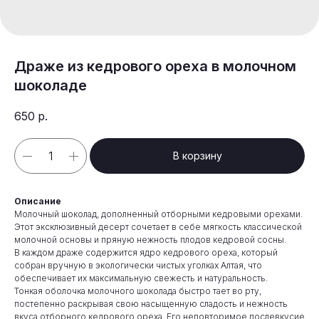
Драже из кедрового ореха в молочном
шоколаде
650
р.
В корзину
Описание
Молочный шоколад, дополненный отборными кедровыми орехами.
Этот эксклюзивный десерт сочетает в себе мягкость классической
молочной основы и пряную нежность плодов кедровой сосны.
В каждом драже содержится ядро кедрового ореха, который
собран вручную в экологически чистых уголках Алтая, что
обеспечивает их максимальную свежесть и натуральность.
Тонкая оболочка молочного шоколада быстро тает во рту,
постепенно раскрывая свою насыщенную сладость и нежность
вкуса отборного кедрового ореха. Его неповторимое послевкусие