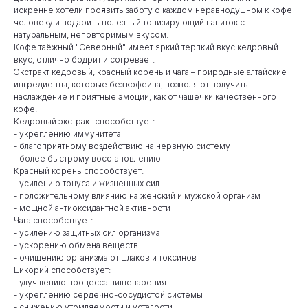
искренне хотели проявить заботу о каждом неравнодушном к кофе
человеку и подарить полезный тонизирующий напиток с
натуральным, неповторимым вкусом.
Кофе таёжный "Северный" имеет яркий терпкий вкус кедровый
вкус, отлично бодрит и согревает.
Экстракт кедровый, красный корень и чага – природные алтайские
ингредиенты, которые без кофеина, позволяют получить
наслаждение и приятные эмоции, как от чашечки качественного
кофе.
Кедровый экстракт способствует:
- укреплению иммунитета
- благоприятному воздействию на нервную систему
- более быстрому восстановлению
Красный корень способствует:
- усилению тонуса и жизненных сил
- положительному влиянию на женский и мужской организм
- мощной антиоксидантной активности
Чага способствует:
- усилению защитных сил организма
- ускорению обмена веществ
- очищению организма от шлаков и токсинов
Цикорий способствует:
- улучшению процесса пищеварения
- укреплению сердечно-сосудистой системы
- снижению утомляемости и усталости