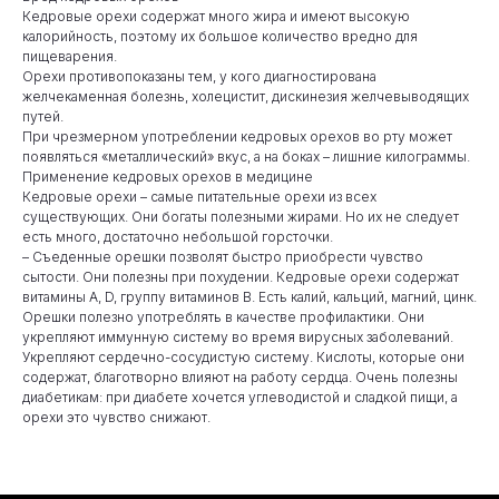
Кедровые орехи содержат много жира и имеют высокую
калорийность, поэтому их большое количество вредно для
пищеварения.
Орехи противопоказаны тем, у кого диагностирована
желчекаменная болезнь, холецистит, дискинезия желчевыводящих
путей.
При чрезмерном употреблении кедровых орехов во рту может
появляться «металлический» вкус, а на боках – лишние килограммы.
Применение кедровых орехов в медицине
Кедровые орехи – самые питательные орехи из всех
существующих. Они богаты полезными жирами. Но их не следует
есть много, достаточно небольшой горсточки.
– Съеденные орешки позволят быстро приобрести чувство
сытости. Они полезны при похудении. Кедровые орехи содержат
витамины А, D, группу витаминов В. Есть калий, кальций, магний, цинк.
Орешки полезно употреблять в качестве профилактики. Они
укрепляют иммунную систему во время вирусных заболеваний.
Укрепляют сердечно-сосудистую систему. Кислоты, которые они
содержат, благотворно влияют на работу сердца. Очень полезны
диабетикам: при диабете хочется углеводистой и сладкой пищи, а
орехи это чувство снижают.