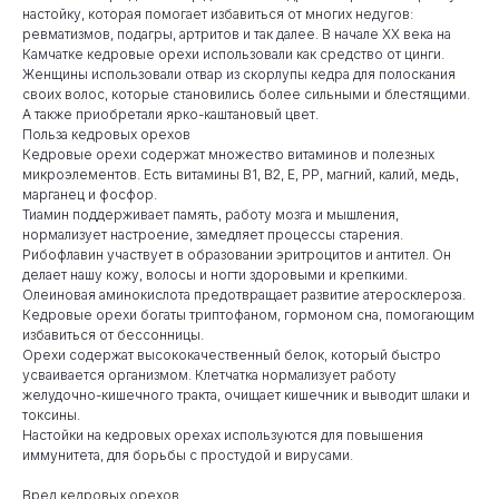
настойку, которая помогает избавиться от многих недугов:
ревматизмов, подагры, артритов и так далее. В начале XX века на
Камчатке кедровые орехи использовали как средство от цинги.
Женщины использовали отвар из скорлупы кедра для полоскания
своих волос, которые становились более сильными и блестящими.
А также приобретали ярко-каштановый цвет.
Польза кедровых орехов
Кедровые орехи содержат множество витаминов и полезных
микроэлементов. Есть витамины В1, В2, Е, РР, магний, калий, медь,
марганец и фосфор.
Тиамин поддерживает память, работу мозга и мышления,
нормализует настроение, замедляет процессы старения.
Рибофлавин участвует в образовании эритроцитов и антител. Он
делает нашу кожу, волосы и ногти здоровыми и крепкими.
Олеиновая аминокислота предотвращает развитие атеросклероза.
Кедровые орехи богаты триптофаном, гормоном сна, помогающим
избавиться от бессонницы.
Орехи содержат высококачественный белок, который быстро
усваивается организмом. Клетчатка нормализует работу
желудочно-кишечного тракта, очищает кишечник и выводит шлаки и
токсины.
Настойки на кедровых орехах используются для повышения
иммунитета, для борьбы с простудой и вирусами.
Вред кедровых орехов