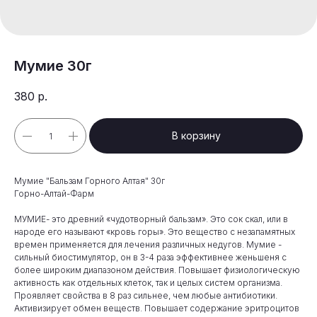
Мумие 30г
380
р.
В корзину
Мумие "Бальзам Горного Алтая" 30г
Горно-Алтай-Фарм
МУМИЕ- это древний «чудотворный бальзам». Это сок скал, или в
народе его называют «кровь горы». Это вещество с незапамятных
времен применяется для лечения различных недугов. Мумие -
сильный биостимулятор, он в 3-4 раза эффективнее женьшеня с
более широким диапазоном действия. Повышает физиологическую
активность как отдельных клеток, так и целых систем организма.
Проявляет свойства в 8 раз сильнее, чем любые антибиотики.
Активизирует обмен веществ. Повышает содержание эритроцитов