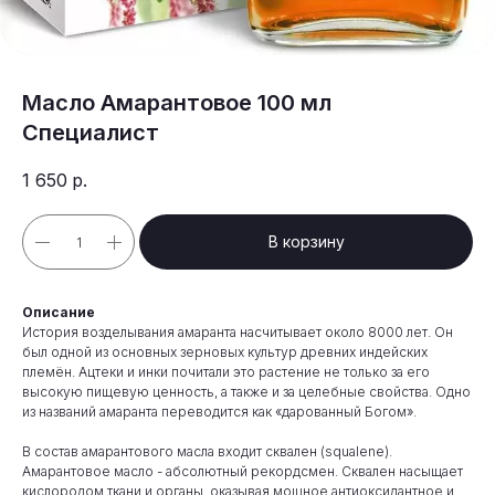
Масло Амарантовое 100 мл
Специалист
1 650
р.
В корзину
Описание
История возделывания амаранта насчитывает около 8000 лет. Он
был одной из основных зерновых культур древних индейских
племён. Ацтеки и инки почитали это растение не только за его
высокую пищевую ценность, а также и за целебные свойства. Одно
из названий амаранта переводится как «дарованный Богом».
В состав амарантового масла входит сквален (squalene).
Амарантовое масло - абсолютный рекордсмен. Сквален насыщает
кислородом ткани и органы, оказывая мощное антиоксидантное и