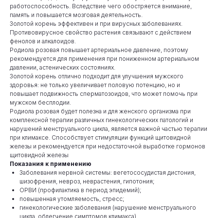
работоспособность. Вследствие чего обостряется внимание,
память и повышается мозговая деятельность.
Золотой корень эффективен и при вирусных заболеваниях.
Противовирусное свойство растения связывают с действием
фенолов и алкалоидов.
Родиола розовая повышает артериальное давление, поэтому
рекомендуется для применения при пониженном артериальном
давлении, астенических состояниях.
Золотой корень отлично подходит для улучшения мужского
здоровья: не только увеличивает половую потенцию, но и
повышает подвижность сперматозоидов, что может помочь при
мужском бесплодии.
Родиола розовая будет полезна и для женского организма при
комплексной терапии различных гинекологических патологий и
нарушений менструального цикла, является важной частью терапии
при климаксе. Способствует стимуляции функций щитовидной
железы и рекомендуется при недостаточной выработке гормонов
щитовидной железы
Показания к применению
Заболевания нервной системы: вегетососудистая дистония,
шизофрения, невроз, неврастения, гипотония;
ОРВИ (профилактика в период эпидемий);
повышенная утомляемость, стресс;
гинекологические заболевания (нарушение менструального
цикла, облегчение симптомов климакса).