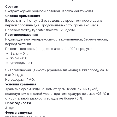
Состав
Экстракт корней родиолы розовой, капсула желатиновая.
Способ применения
Взрослым по 1 капсуле 2 раз в день во время или после еды, в
первой половине дня. Продолжительность приёма – 1 месяц.
Перерыв между курсами приёма – 2 недели.
Противопоказания
Индивидуальная непереносимость компонентов, беременность,
период лактации.
Пищевая ценность (среднее значение) в 100 г продукта
Белки – 0 г;
жиры – 0 г;
углеводы – 3 г.
Энергетическая ценность (среднее значение) в 100 г продукта: 12
ккал/51 кДж.
Не содержит ГМО.
Условия хранения
Хранить в сухом, защищённом от прямых солнечных лучей,
недоступном для детей месте, при температуре не выше +25 °С и
относительной влажности воздуха не более 70 %.
Срок годности
3 года.
Форма выпуска