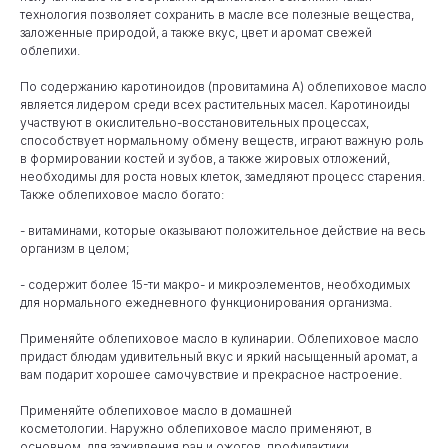
технология позволяет сохранить в масле все полезные вещества,
заложенные природой, а также вкус, цвет и аромат свежей
облепихи.
По содержанию каротиноидов (провитамина А) облепиховое масло
является лидером среди всех растительных масел. Каротиноиды
участвуют в окислительно-восстановительных процессах,
способствует нормальному обмену веществ, играют важную роль
в формировании костей и зубов, а также жировых отложений,
необходимы для роста новых клеток, замедляют процесс старения.
Также облепиховое масло богато:
- витаминами, которые оказывают положительное действие на весь
организм в целом;
- содержит более 15-ти макро- и микроэлементов, необходимых
для нормального ежедневного функционирования организма.
Применяйте облепиховое масло в кулинарии. Облепиховое масло
придаст блюдам удивительный вкус и яркий насыщенный аромат, а
вам подарит хорошее самочувствие и прекрасное настроение.
Применяйте облепиховое масло в домашней
косметологии. Наружно облепиховое масло применяют, в
основном, для заживления ран и ожогов, профилактики