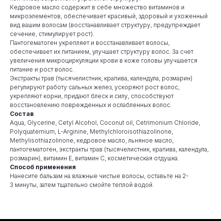
Кедровое масло содержит в себе множество витаминов и
микроэлементов, обеспечивает красивый, здоровый и ухоженный
вид вашим волосам (восстанавливает структуру, предупреждает
сечение, стимулирует рост).
Пантогематоген укрепляет и восстанавливает волосы,
обеспечивает их питанием, улучшает структуру волос. За счет
увеличения микроциркуляции крови в коже головы улучшается
питание и рост волос.
Экстракты трав (тысячелистник, крапива, календула, розмарин)
регулируют работу сальных желез, ускоряют рост волос,
укрепляют корни, придают блеск и силу, способствуют
восстановлению поврежденных и ослабленных волос.
Состав
Aqua, Glycerine, Cetyl Alcohol, Coconut oil, Cetrimonium Chloride,
Polyquaternium, L-Arginine, Methylchloroisothiazolinone,
Methylisothiazolinone, кедровое масло, льняное масло,
пантогематоген, экстракты трав (тысячелистник, крапива, календула,
розмарин), витамин Е, витамин С, косметическая отдушка.
Способ применения
Нанесите бальзам на влажные чистые волосы, оставьте на 2-
3 минуты, затем тщательно смойте теплой водой.