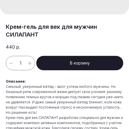
Крем-гель для век для мужчин
СИЛАПАНТ
440
р.
В корзину
Описание:
Сильный, уверенный взгляд – залог успеха любого мужчины. Но
бешеный ритм современной жизни диктует свои условия: раннему
появлению темных кругов и морщин под глазами сегодня уже никто
не удивляется. И даже самый уверенный взгляд блекнет, если кожа
вокруг глаз выдает постоянный стресс и нескончаемую усталость...
Но решение есть!
Крем-гель для век СИЛАПАНТ разработан специально для мужчин и
содержит комплекс активных компонентов, подобранных с учетом
специфики мужской кожи. Благодаря своему составу, Крем-гель