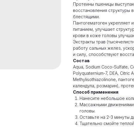
Протеины пшеницы выступаю
восстановления структуры в
блестящими.
Пантогематоген укрепляет и
питанием, улучшает структу
крови в коже головы улучшае
Экстракты трав (тысячелистн
работу сальных желез, уско
и силу, способствуют восст
Состав
Aqua, Sodium Coco-Sulfate, C
Polyquaternium-7, DEA, Citric A
Methylisothiazolinone, панто
календула, розмарин), прот
Способ применения
Нанесите небольшое кол
Массажными движениями 
головы.
Оставьте на 2-3 минуты д
Тщательно смойте теплой