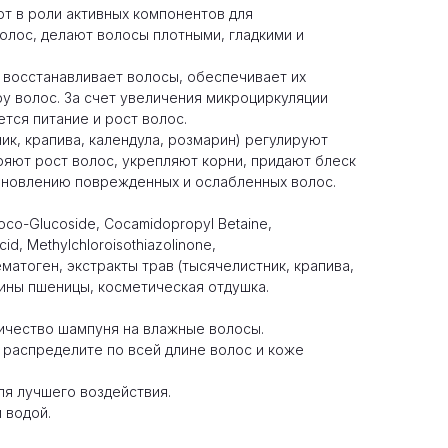
т в роли активных компонентов для
олос, делают волосы плотными, гладкими и
 восстанавливает волосы, обеспечивает их
ру волос. За счет увеличения микроциркуляции
тся питание и рост волос.
ик, крапива, календула, розмарин) регулируют
ряют рост волос, укрепляют корни, придают блеск
ановлению поврежденных и ослабленных волос.
oco-Glucoside, Cocamidopropyl Betaine,
cid, Methylchloroisothiazolinone,
гематоген, экстракты трав (тысячелистник, крапива,
еины пшеницы, косметическая отдушка.
ичество шампуня на влажные волосы.
распределите по всей длине волос и коже
ля лучшего воздействия.
 водой.