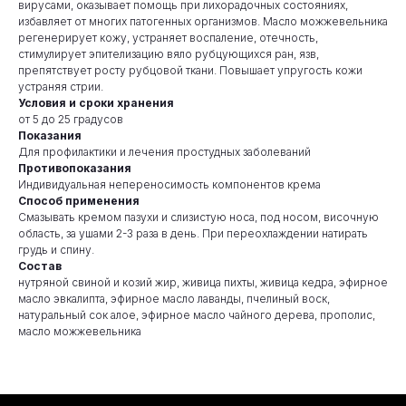
вирусами, оказывает помощь при лихорадочных состояниях,
избавляет от многих патогенных организмов. Масло можжевельника
регенерирует кожу, устраняет воспаление, отечность,
стимулирует эпителизацию вяло рубцующихся ран, язв,
препятствует росту рубцовой ткани. Повышает упругость кожи
устраняя стрии.
Условия и сроки хранения
от 5 до 25 градусов
Показания
Для профилактики и лечения простудных заболеваний
Противопоказания
Индивидуальная непереносимость компонентов крема
Способ применения
Смазывать кремом пазухи и слизистую носа, под носом, височную
область, за ушами 2-3 раза в день. При переохлаждении натирать
грудь и спину.
Состав
нутряной свиной и козий жир, живица пихты, живица кедра, эфирное
масло эвкалипта, эфирное масло лаванды, пчелиный воск,
натуральный сок алое, эфирное масло чайного дерева, прополис,
масло можжевельника