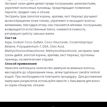
Экстракт саган-дайля делает пряди послушными, шелковистыми,
укрепляет волосяные луковицы, предотвращает появление
перхоти, придает силу и объем.
Экстракты трав (золотой корень, крапива, лист березы) улучшают
кровообращение кожи головы, укрепляют и насыщают волосы
витаминами, благодаря этому они становятся мягкими, послушными,
возвращается естественный блеск, снижается ломкость;
регулируют работу сальных желез.
Состав
Aqua, Sodium Coco-Sulfate, Coco-Glucoside, Cocamidopropyl
Betaine, Polyquaternium-7, DEA, Citric Acid,
Methylchloroisothiazolinone, Methylisothiazolinone, экстракты трав
(саган-дайля, золотой корень, крапива, лист березы), протеины
пшеницы, косметическая отдушка.
Способ применения
Нанесите небольшое количество шампуня на влажные волосы,
массируйте до образования пены, затем тщательно смойте теплой
водой. При необходимости повторите процедуру. Для достижения
наилучших результатов используйте вместе с бальзамом для волос
из серии «Энергия, объем».