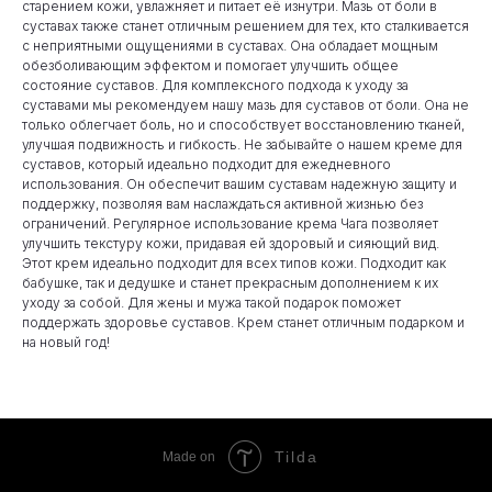
старением кожи, увлажняет и питает её изнутри. Мазь от боли в
суставах также станет отличным решением для тех, кто сталкивается
с неприятными ощущениями в суставах. Она обладает мощным
обезболивающим эффектом и помогает улучшить общее
состояние суставов. Для комплексного подхода к уходу за
суставами мы рекомендуем нашу мазь для суставов от боли. Она не
только облегчает боль, но и способствует восстановлению тканей,
улучшая подвижность и гибкость. Не забывайте о нашем креме для
суставов, который идеально подходит для ежедневного
использования. Он обеспечит вашим суставам надежную защиту и
поддержку, позволяя вам наслаждаться активной жизнью без
ограничений. Регулярное использование крема Чага позволяет
улучшить текстуру кожи, придавая ей здоровый и сияющий вид.
Этот крем идеально подходит для всех типов кожи. Подходит как
бабушке, так и дедушке и станет прекрасным дополнением к их
уходу за собой. Для жены и мужа такой подарок поможет
поддержать здоровье суставов. Крем станет отличным подарком и
на новый год!
Tilda
Made on