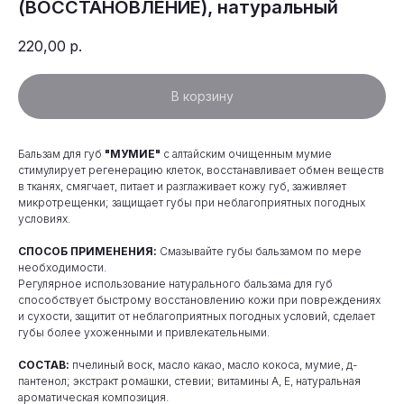
(ВОССТАНОВЛЕНИЕ), натуральный
220,00
р.
В корзину
Бальзам для губ
"МУМИЕ"
с алтайским очищенным мумие
стимулирует регенерацию клеток, восстанавливает обмен веществ
в тканях, смягчает, питает и разглаживает кожу губ, заживляет
микротрещенки; защищает губы при неблагоприятных погодных
условиях.
СПОСОБ ПРИМЕНЕНИЯ:
Смазывайте губы бальзамом по мере
необходимости.
Регулярное использование натурального бальзама для губ
способствует быстрому восстановлению кожи при повреждениях
и сухости, защитит от неблагоприятных погодных условий, сделает
губы более ухоженными и привлекательными.
СОСТАВ:
пчелиный воск, масло какао, масло кокоса, мумие, д-
пантенол; экстракт ромашки, стевии; витамины А, Е, натуральная
ароматическая композиция.