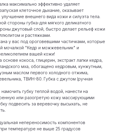
алка максимально эффективно удаляет
запуская клеточное дыхание, оказывает
 улучшение внешнего вида кожи и силуэта тела.
ной стороны губка-для мягкого деликатного
ороны джутовый слой, быстро делает рельеф кожи
ллюлитом и растяжками.
ана у вас под ороговевшими частичками, которые
й мочалкой "Кедр и можжевельник" и
великолепием вашей кожи!
 основе кокоса, глицерин, экстракт лапки кедра,
ландского мха, обогащено кедровым, кунжутным,
узным маслом первого холодного отжима,
вельника, ТВИН-80. Губка с джутом (ручная
 намочить губку теплой водой, нанести на
ренную или разогретую кожу массирующими
убку подвесить за веревочку высыхать, не
ть.
дуальная непереносимость компонентов
 при температуре не выше 25 градусов