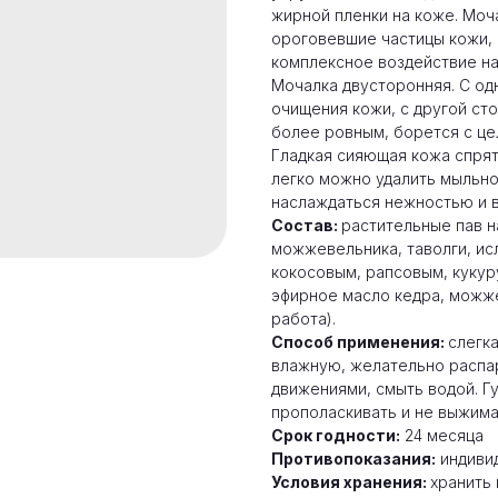
жирной пленки на коже. Моч
ороговевшие частицы кожи, 
комплексное воздействие на
Мочалка двусторонняя. С од
очищения кожи, с другой ст
более ровным, борется с це
Гладкая сияющая кожа спрят
легко можно удалить мыльно
наслаждаться нежностью и 
Состав:
растительные пав на
можжевельника, таволги, ис
кокосовым, рапсовым, кукур
эфирное масло кедра, можже
работа).
Способ применения:
слегка
влажную, желательно распа
движениями, смыть водой. Г
прополаскивать и не выжима
Срок годности:
24 месяца
Противопоказания:
индиви
Условия хранения:
хранить