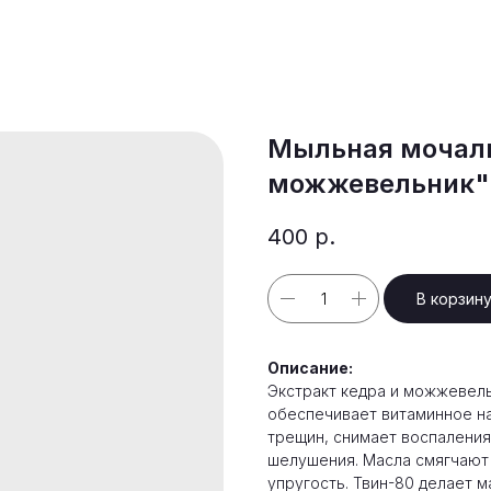
Мыльная мочалк
можжевельник"
400
р.
В корзин
Описание:
Экстракт кедра и можжевель
обеспечивает витаминное н
трещин, снимает воспаления 
шелушения. Масла смягчают 
упругость. Твин-80 делает 