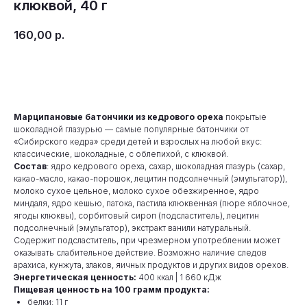
клюквой, 40 г
160,00
р.
В корзину
Марципановые батончики из кедрового ореха
покрытые
шоколадной глазурью — самые популярные батончики от
«Сибирского кедра» среди детей и взрослых на любой вкус:
классические, шоколадные, с облепихой, с клюквой.
Состав
: ядро кедрового ореха, сахар, шоколадная глазурь (сахар,
какао-масло, какао-порошок, лецитин подсолнечный (эмульгатор)),
молоко сухое цельное, молоко сухое обезжиренное, ядро
миндаля, ядро кешью, патока, пастила клюквенная (пюре яблочное,
ягоды клюквы), сорбитовый сироп (подсластитель), лецитин
подсолнечный (эмульгатор), экстракт ванили натуральный.
Содержит подсластитель, при чрезмерном употреблении может
оказывать слабительное действие. Возможно наличие следов
арахиса, кунжута, злаков, яичных продуктов и других видов орехов.
Энергетическая ценность:
400 ккал | 1 660 кДж
Пищевая ценность на 100 грамм продукта:
белки: 11 г