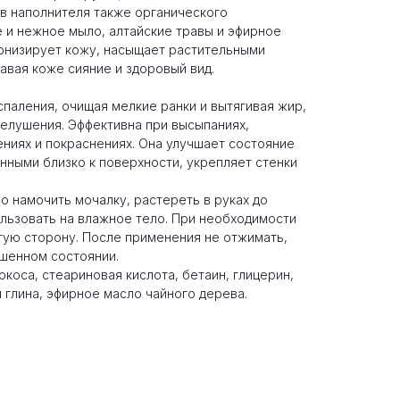
в наполнителя также органического
 и нежное мыло, алтайские травы и эфирное
тонизирует кожу, насыщает растительными
авая коже сияние и здоровый вид.
оспаления, очищая мелкие ранки и вытягивая жир,
шелушения. Эффективна при высыпаниях,
ениях и покраснениях. Она улучшает состояние
нными близко к поверхности, укрепляет стенки
 намочить мочалку, растереть в руках до
ользовать на влажное тело. При необходимости
гую сторону. После применения не отжимать,
шенном состоянии.
коса, стеариновая кислота, бетаин, глицерин,
я глина, эфирное масло чайного дерева.