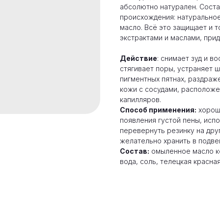
абсолютно натурален. Соста
происхождения: натуральное
масло. Всё это защищает и 
экстрактами и маслами, прид
Действие
: снимает зуд и в
стягивает поры, устраняет 
пигментных пятнах, раздраж
кожи с сосудами, расположе
капилляров.
Способ применения:
хорошо
появления густой пены, исп
перевернуть резинку на дру
желательно хранить в подве
Состав:
омыленное масло ко
вода, соль, телецкая красна