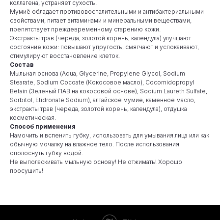
коллагена, устраняет сухость.
Мумиё обладает противовоспалительными и антибактериальными
свойствами, питает витаминами и минеральными веществами,
препятствует преждевременному старению кожи.
Экстракты трав (череда, золотой корень, календула) улучшают
состояние кожи: повышают упругость, смягчают и успокаивают,
стимулируют восстановление клеток.
Состав
Мыльная основа (Aqua, Glycerine, Propylene Glycol, Sodium
Stearate, Sodium Cocoate (Кокосовое масло), Cocomidopropyl
Betain (Зеленый ПАВ на кокосовой основе), Sodium Laureth Sulfate,
Sorbitol, Etidronate Sodium), алтайское мумиё, каменное масло,
экстракты трав (череда, золотой корень, календула), отдушка
косметическая.
Способ применения
Намочить и вспенить губку, использовать для умывания лица или как
обычную мочалку на влажное тело. После использования
ополоснуть губку водой.
Не выполаскивать мыльную основу! Не отжимать! Хорошо
просушить!