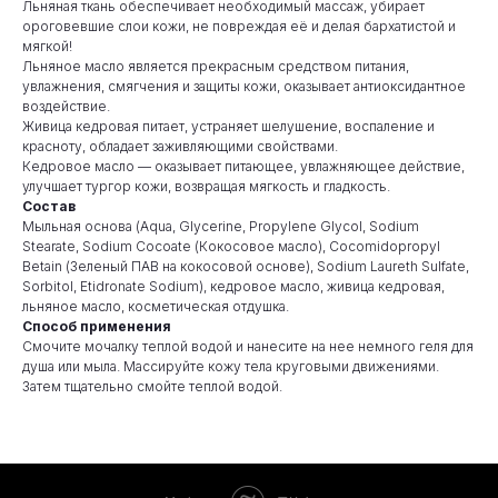
Льняная ткань обеспечивает необходимый массаж, убирает
ороговевшие слои кожи, не повреждая её и делая бархатистой и
мягкой!
Льняное масло является прекрасным средством питания,
увлажнения, смягчения и защиты кожи, оказывает антиоксидантное
воздействие.
Живица кедровая питает, устраняет шелушение, воспаление и
красноту, обладает заживляющими свойствами.
Кедровое масло — оказывает питающее, увлажняющее действие,
улучшает тургор кожи, возвращая мягкость и гладкость.
Состав
Мыльная основа (Aqua, Glycerine, Propylene Glycol, Sodium
Stearate, Sodium Cocoate (Кокосовое масло), Cocomidopropyl
Betain (Зеленый ПАВ на кокосовой основе), Sodium Laureth Sulfate,
Sorbitol, Etidronate Sodium), кедровое масло, живица кедровая,
льняное масло, косметическая отдушка.
Способ применения
Смочите мочалку теплой водой и нанесите на нее немного геля для
душа или мыла. Массируйте кожу тела круговыми движениями.
Затем тщательно смойте теплой водой.