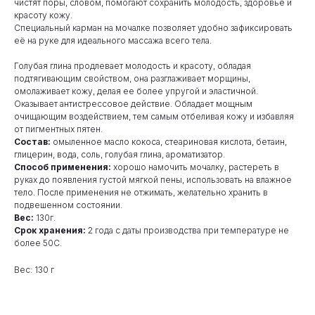
чистят поры, словом, помогают сохранить молодость, здоровье и
красоту кожу.
Специальный карман на мочалке позволяет удобно зафиксировать
её на руке для идеального массажа всего тела.
Голубая глина продлевает молодость и красоту, обладая
подтягивающим свойством, она разглаживает морщины,
омолаживает кожу, делая ее более упругой и эластичной.
Оказывает антистрессовое действие. Обладает мощным
очищающим воздействием, тем самым отбеливая кожу и избавляя
от пигментных пятен.
Состав:
омыленное масло кокоса, стеариновая кислота, бетаин,
глицерин, вода, соль, голубая глина, ароматизатор.
Способ применения:
хорошо намочить мочалку, растереть в
руках до появления густой мягкой пены, использовать на влажное
тело. После применения не отжимать, желательно хранить в
подвешенном состоянии.
Вес:
130г.
Срок хранения:
2 года с даты производства при температуре не
более 50С.
Вес: 130 г