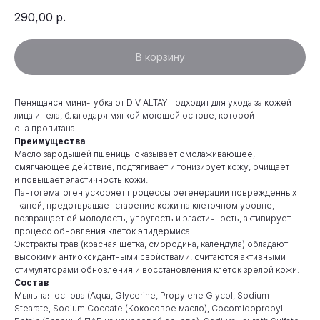
290,00
р.
В корзину
Пенящаяся мини-губка от DIV ALTAY подходит для ухода за кожей
лица и тела, благодаря мягкой моющей основе, которой
она пропитана.
Преимущества
Масло зародышей пшеницы оказывает омолаживающее,
смягчающее действие, подтягивает и тонизирует кожу, очищает
и повышает эластичность кожи.
Пантогематоген ускоряет процессы регенерации поврежденных
тканей, предотвращает старение кожи на клеточном уровне,
возвращает ей молодость, упругость и эластичность, активирует
процесс обновления клеток эпидермиса.
Экстракты трав (красная щётка, смородина, календула) обладают
высокими антиоксидантными свойствами, считаются активными
стимуляторами обновления и восстановления клеток зрелой кожи.
Состав
Мыльная основа (Aqua, Glycerine, Propylene Glycol, Sodium
Stearate, Sodium Cocoate (Кокосовое масло), Cocomidopropyl