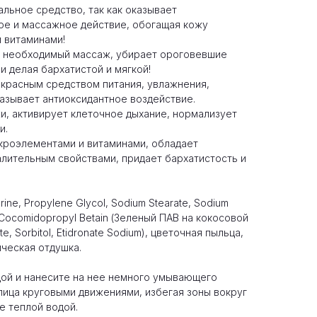
альное средство, так как оказывает
ое и массажное действие, обогащая кожу
 витаминами!
т необходимый массаж, убирает ороговевшие
и делая бархатистой и мягкой!
красным средством питания, увлажнения,
казывает антиоксидантное воздействие.
и, активирует клеточное дыхание, нормализует
и.
кроэлементами и витаминами, обладает
лительным свойствами, придает бархатистость и
ine, Propylene Glycol, Sodium Stearate, Sodium
Cocomidopropyl Betain (Зеленый ПАВ на кокосовой
te, Sorbitol, Etidronate Sodium), цветочная пыльца,
ическая отдушка.
дой и нанесите на нее немного умывающего
лица круговыми движениями, избегая зоны вокруг
е теплой водой.