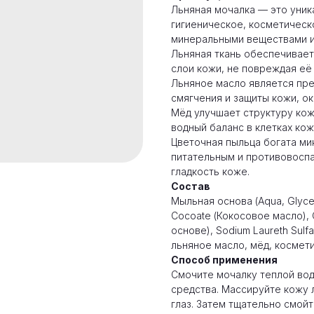
Льняная мочалка — это уник
гигиеническое, косметическ
минеральными веществами и
Льняная ткань обеспечивае
слои кожи, не повреждая её 
Льняное масло является пре
смягчения и защиты кожи, о
Мёд улучшает структуру кож
водный баланс в клетках кож
Цветочная пыльца богата ми
питательным и противовоспа
гладкость коже.
Состав
Мыльная основа (Aqua, Glycer
Cocoate (Кокосовое масло), 
основе), Sodium Laureth Sulfa
льняное масло, мёд, космет
Способ применения
Смочите мочалку теплой во
средства. Массируйте кожу 
глаз. Затем тщательно смойт